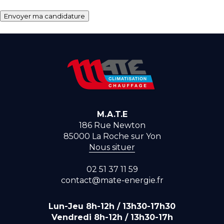
CAPTCHA
Envoyer ma candidature
M.A.T.E
186 Rue Newton
85000
La Roche sur Yon
Nous situer
02 51 37 11 59
contact@mate-energie.fr
Lun-Jeu 8h-12h / 13h30-17h30
Vendredi 8h-12h / 13h30-17h