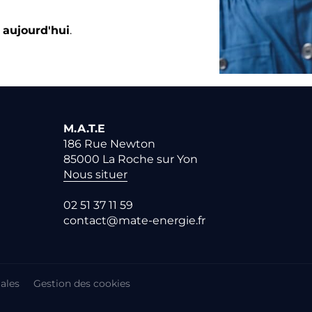
 aujourd'hui
.
M.A.T.E
186 Rue Newton
85000
La Roche sur Yon
Nous situer
02 51 37 11 59
contact@mate-energie.fr
ales
Gestion des cookies