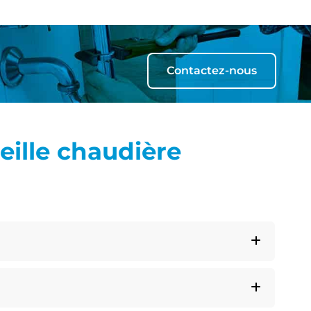
Contactez-nous
eille
chaudière
Déplier
Déplier